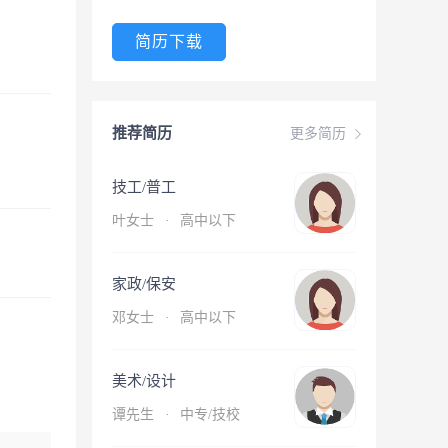
简历下载
推荐简历
更多简历
技工/普工
叶女士
·
高中以下
家政/保安
邓女士
·
高中以下
美术/设计
谭先生
·
中专/技校